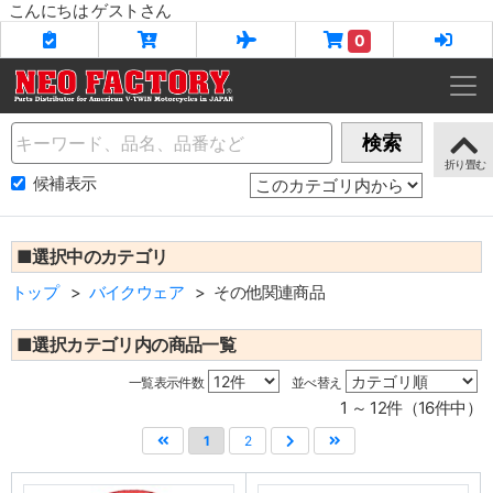
こんにちは ゲストさん
0
Name
検索
候補表示
■選択中のカテゴリ
トップ
バイクウェア
その他関連商品
■選択カテゴリ内の商品一覧
一覧表示件数
並べ替え
1 ～ 12件（16件中）
1
2