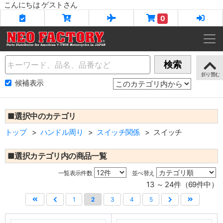
こんにちは ゲストさん
0
Name
検索
候補表示
■選択中のカテゴリ
トップ
ハンドル周り
スイッチ関係
スイッチ
■選択カテゴリ内の商品一覧
一覧表示件数
並べ替え
13 ～ 24件（69件中）
1
2
3
4
5