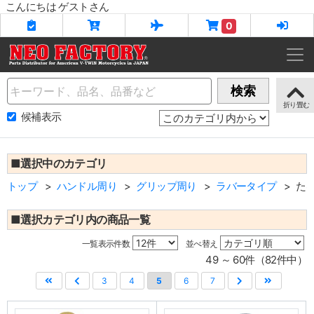
こんにちは ゲストさん
0
Name
検索
候補表示
■選択中のカテゴリ
トップ
ハンドル周り
グリップ周り
ラバータイプ
た
■選択カテゴリ内の商品一覧
一覧表示件数
並べ替え
49 ～ 60件（82件中）
3
4
5
6
7