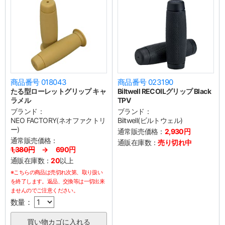
商品番号 018043
商品番号 023190
たる型ローレットグリップ キャ
Biltwell RECOILグリップ Black
ラメル
TPV
ブランド：
ブランド：
NEO FACTORY(ネオファクトリ
Biltwell(ビルトウェル)
ー)
通常販売価格：
2,930円
通常販売価格：
通販在庫数：
売り切れ中
1,380円
→ 690円
通販在庫数：
20
以上
※こちらの商品は売切れ次第、取り扱い
を終了します。返品、交換等は一切出来
ませんのでご注意ください。
数量：