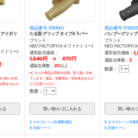
商品番号 016840
商品番号 01685
 アイボリ
たる型 グリップ タイプ4 ラバー
バンブーグリップ
ブランド：
ブランド：
NEO FACTORY(ネオファクトリー)
NEO FACTORY
ファクトリー)
通常販売価格：
通常販売価格：
1
1,340円
→ 670円
通販在庫数：
3
円
通販在庫数：
20
以上
数量：
※こちらの商品は売切れ次第、取り扱いを終
取り扱いを終
了します。返品、交換等は一切出来ませんの
出来ませんの
でご注意ください。
数量：
ネオガレージ在庫数確認
ネオガレージ在庫
詳細ページ
詳細ページ