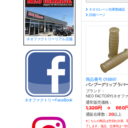
ネオガレージ在庫数確認
詳細ページ
ネオファクトリーリアル店舗
商品番号 016861
バンブーグリップ ラバ
ブランド：
NEO FACTORY(ネオ
ネオファクトリーFaceBook
通常販売価格：
1,320円
→ 660
通販在庫数：
20
以上
※こちらの商品は売切れ次第、
了します。返品、交換等は一切