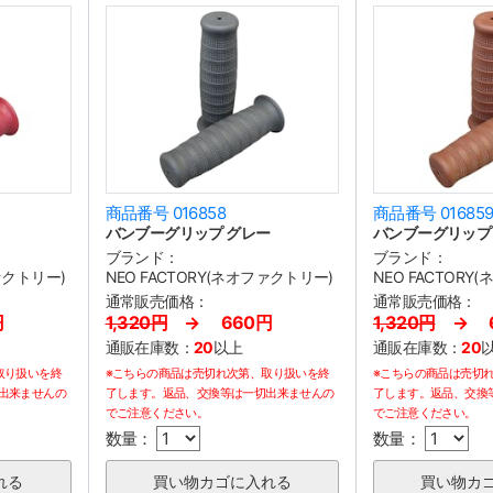
商品番号 016858
商品番号 01685
バンブーグリップ グレー
バンブーグリップ
ブランド：
ブランド：
ファクトリー)
NEO FACTORY(ネオファクトリー)
NEO FACTORY
通常販売価格：
通常販売価格：
円
1,320円
→ 660円
1,320円
→ 6
通販在庫数：
20
以上
通販在庫数：
20
取り扱いを終
※こちらの商品は売切れ次第、取り扱いを終
※こちらの商品は売切
出来ませんの
了します。返品、交換等は一切出来ませんの
了します。返品、交換
でご注意ください。
でご注意ください。
数量：
数量：