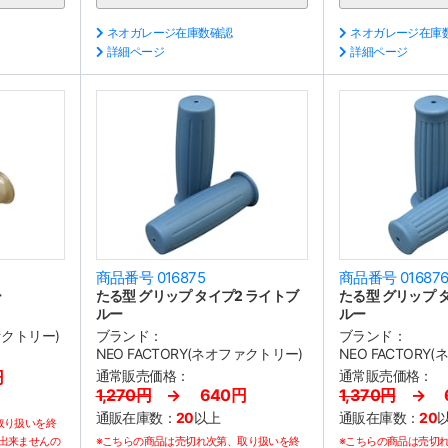
ネオガレージ在庫数確認
ネオガレージ在庫
詳細ページ
詳細ページ
商品番号 016875
商品番号 01687
ー
たる型 グリップ タイプ2 ライトブ
たる型 グリップ 
ルー
ルー
ファクトリー)
ブランド：
ブランド：
NEO FACTORY(ネオファクトリー)
NEO FACTORY
円
通常販売価格：
通常販売価格：
1,270円
→ 640円
1,370円
→ 6
通販在庫数：
20
以上
通販在庫数：
20
取り扱いを終
出来ませんの
※こちらの商品は売切れ次第、取り扱いを終
※こちらの商品は売切