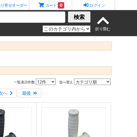
0
取り寄せオーダー
カート
ログイン
検索
一覧表示件数
並べ替え
次へ
最後