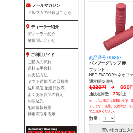
メールマガジン
メルマガの登録はこちら
ディーラー紹介
ディーラー紹介
業販問い合わせ
ご利用ガイド
商品番号 016857
ご購入の流れ
バンブーグリップ 赤
送料＆手数料
ブランド：
NEO FACTORY(ネオ
お支払方法
通常販売価格：
ヤマト運輸 配達日数表
1,320円
→ 660
佐川急便 配達日数表
通販在庫数：
20
以上
よくある質問の答え
※こちらの商品は売切れ次第、
お振込先
了します。返品、交換等は一切
配達情報検索
でご注意ください。
特定商取引表示
数量：