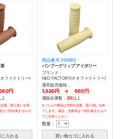
9
商品番号 016860
 茶
バンブーグリップ アイボリー
ブランド：
(ネオファクトリー)
NEO FACTORY(ネオファクトリー)
通常販売価格：
60円
1,320円
→ 660円
以上
通販在庫数：
20
以上
れ次第、取り扱いを終
※こちらの商品は売切れ次第、取り扱いを終
等は一切出来ませんの
了します。返品、交換等は一切出来ませんの
でご注意ください。
数量：