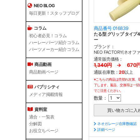
NEO BLOG
毎日更新！スタッフブログ
コラム
商品番号 016839
たる型 グリップ タイプ4
初心者必見！コラム
ー
ハーレーパーツ紹介コラム
ブランド：
パーツメーカー紹介コラム
NEO FACTORY(ネオ
通常販売価格：
商品動画
1,340円
→ 670
商品動画ページ
通販在庫数：
20
以上
※こちらの商品は売切れ次第、
了します。返品、交換等は一切
パブリシティ
でご注意ください。
メディア掲載情報
数量：
資料室
適合・一覧表
分解図
ネオガレージ在庫数確認
詳細ページ
お役立ちページ