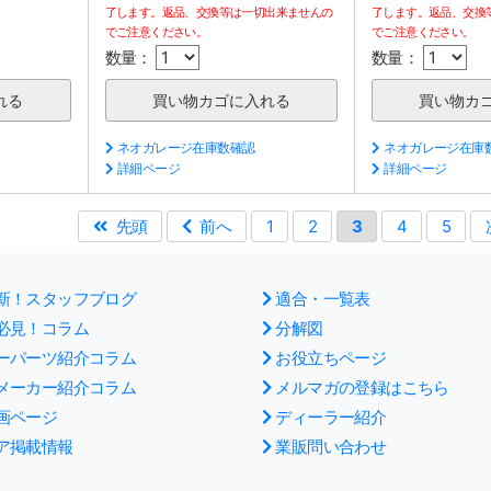
了します。返品、交換等は一切出来ませんの
了します。返品、交換
でご注意ください。
でご注意ください。
数量：
数量：
ネオガレージ在庫数確認
ネオガレージ在庫
詳細ページ
詳細ページ
先頭
前へ
1
2
3
4
5
新！スタッフブログ
適合・一覧表
必見！コラム
分解図
ーパーツ紹介コラム
お役立ちページ
メーカー紹介コラム
メルマガの登録はこちら
画ページ
ディーラー紹介
ア掲載情報
業販問い合わせ