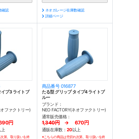
数確認
ネオガレージ在庫数確認
詳細ページ
6
商品番号 016877
タイプ3 ライトブ
たる型 グリップ タイプ4 ライトブ
ルー
ブランド：
(ネオファクトリー)
NEO FACTORY(ネオファクトリー)
通常販売価格：
90円
1,340円
→ 670円
以上
通販在庫数：
20
以上
れ次第、取り扱いを終
※こちらの商品は売切れ次第、取り扱いを終