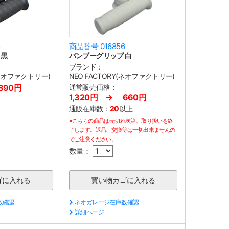
5
商品番号 016856
 黒
バンブーグリップ 白
ブランド：
(ネオファクトリー)
NEO FACTORY(ネオファクトリー)
,890円
通常販売価格：
1,320円
→ 660円
通販在庫数：
20
以上
※こちらの商品は売切れ次第、取り扱いを終
了します。返品、交換等は一切出来ませんの
でご注意ください。
数量：
数確認
ネオガレージ在庫数確認
詳細ページ