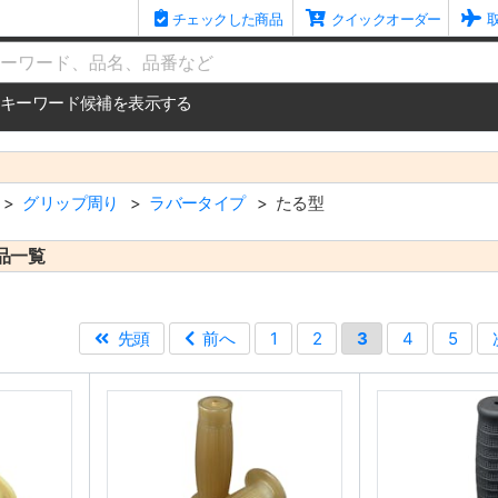
チェックした商品
クイックオーダー
me
キーワード候補を表示する
グリップ周り
ラバータイプ
たる型
品一覧
先頭
前へ
1
2
3
4
5