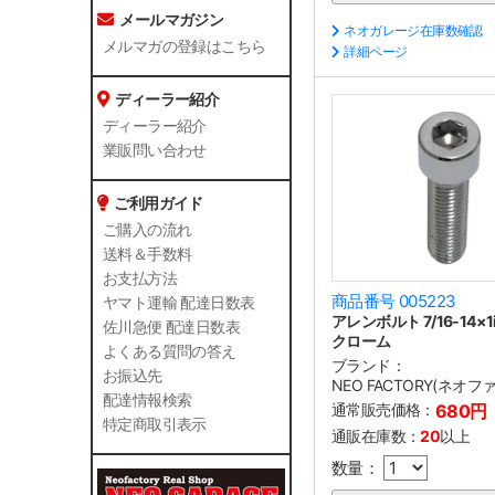
メールマガジン
ネオガレージ在庫数確認
メルマガの登録はこちら
詳細ページ
ディーラー紹介
ディーラー紹介
業販問い合わせ
ご利用ガイド
ご購入の流れ
送料＆手数料
お支払方法
商品番号 005223
ヤマト運輸 配達日数表
アレンボルト 7/16-14×1
佐川急便 配達日数表
クローム
よくある質問の答え
ブランド：
お振込先
NEO FACTORY(ネオ
配達情報検索
通常販売価格：
680円
特定商取引表示
通販在庫数：
20
以上
数量：