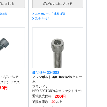
数確認
ネオガレージ在庫数確認
詳細ページ
商品番号 004888
/8-16×1"
アレンボルト 3/8-16×1/2in クロー
ム
(エスアンドエス)
ブランド：
80円
NEO FACTORY(ネオファクトリー)
通常販売価格：
200円
通販在庫数：
20
以上