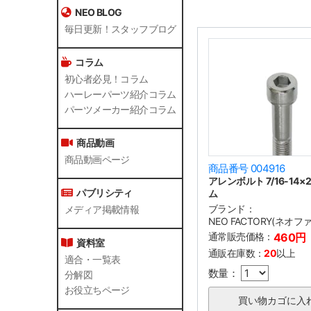
NEO BLOG
毎日更新！スタッフブログ
コラム
初心者必見！コラム
ハーレーパーツ紹介コラム
パーツメーカー紹介コラム
商品動画
商品動画ページ
商品番号 004916
アレンボルト 7/16-14×2
パブリシティ
ム
ブランド：
メディア掲載情報
NEO FACTORY(ネオ
通常販売価格：
460円
資料室
通販在庫数：
20
以上
適合・一覧表
数量：
分解図
お役立ちページ