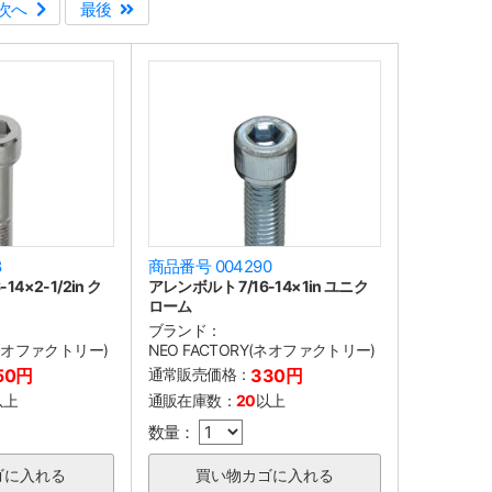
次へ
最後
8
商品番号 004290
14×2-1/2in ク
アレンボルト 7/16-14×1in ユニク
ローム
ブランド：
(ネオファクトリー)
NEO FACTORY(ネオファクトリー)
50円
通常販売価格：
330円
以上
通販在庫数：
20
以上
数量：