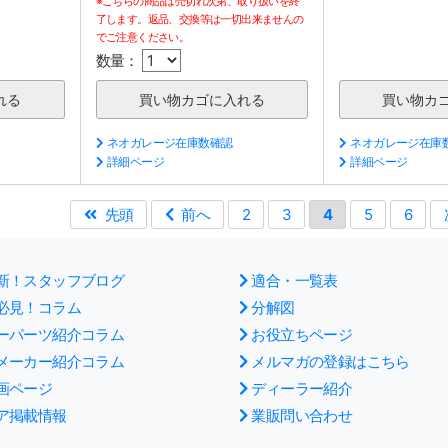
※こちらの商品は売切れ次第、取り扱いを終
了します。返品、交換等は一切出来ませんの
でご注意ください。
数量：
ネオガレージ在庫数確認
ネオガレージ在庫
詳細ページ
詳細ページ
先頭
前へ
2
3
4
5
6
新！スタッフブログ
適合・一覧表
必見！コラム
分解図
ーパーツ紹介コラム
お役立ちページ
メーカー紹介コラム
メルマガの登録はこちら
画ページ
ディーラー紹介
ア掲載情報
業販問い合わせ