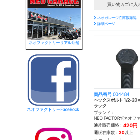
ネオガレージ在庫数確認
詳細ページ
ネオファクトリーリアル店舗
商品番号 004484
ヘックスボルト 1/2-20×2
ラック
ネオファクトリーFaceBook
ブランド：
NEO FACTORY(ネオ
通常販売価格：
420円
通販在庫数：
20
以上