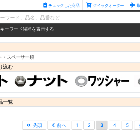
チェックした商品
クイックオーダー
me
キーワード候補を表示する
ト・スペーサー類
り込む
品一覧
先頭
前へ
1
2
3
4
5