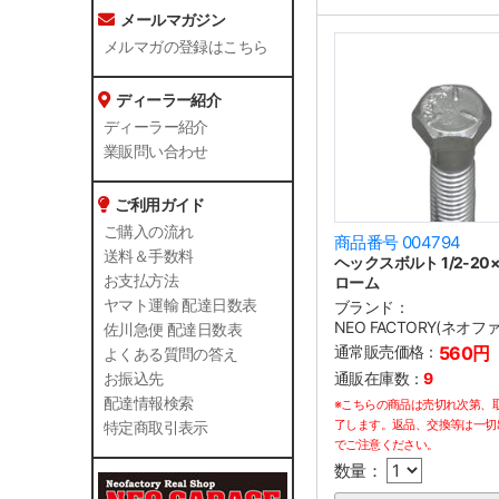
メールマガジン
メルマガの登録はこちら
ディーラー紹介
ディーラー紹介
業販問い合わせ
ご利用ガイド
ご購入の流れ
商品番号 004794
送料＆手数料
ヘックスボルト 1/2-20×2
お支払方法
ローム
ヤマト運輸 配達日数表
ブランド：
NEO FACTORY(ネオ
佐川急便 配達日数表
通常販売価格：
560円
よくある質問の答え
通販在庫数：
9
お振込先
配達情報検索
※こちらの商品は売切れ次第、
了します。返品、交換等は一切
特定商取引表示
でご注意ください。
数量：