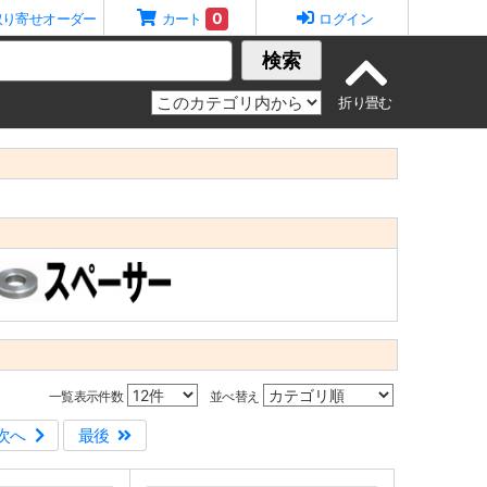
0
取り寄せオーダー
カート
ログイン
検索
一覧表示件数
並べ替え
次へ
最後