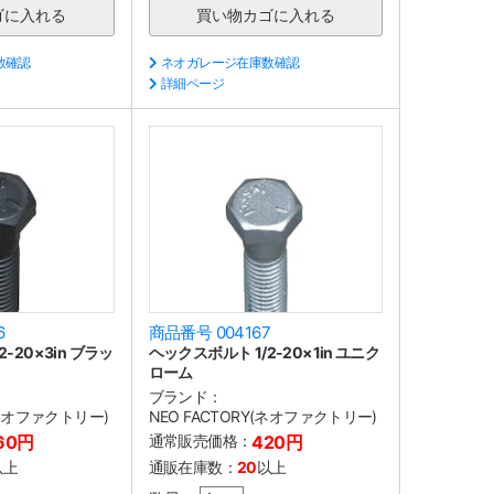
数確認
ネオガレージ在庫数確認
詳細ページ
6
商品番号 004167
-20×3in ブラッ
ヘックスボルト 1/2-20×1in ユニク
ローム
ブランド：
(ネオファクトリー)
NEO FACTORY(ネオファクトリー)
60円
通常販売価格：
420円
以上
通販在庫数：
20
以上