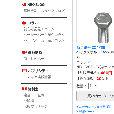
NEO BLOG
毎日更新！スタッフブログ
コラム
初心者必見！コラム
ハーレーパーツ紹介コラム
パーツメーカー紹介コラム
商品番号 004789
ヘックスボルト 1/2-20×
商品動画
ム
商品動画ページ
ブランド：
NEO FACTORY(ネオ
パブリシティ
通常販売価格：
480円
メディア掲載情報
通販在庫数：
20
以上
数量：
資料室
適合・一覧表
分解図
お役立ちページ
ネオガレージ在庫数確認
詳細ページ