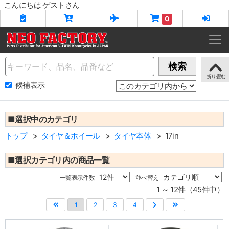
こんにちは ゲストさん
0
Name
検索
候補表示
■選択中のカテゴリ
トップ
タイヤ＆ホイール
タイヤ本体
17in
■選択カテゴリ内の商品一覧
一覧表示件数
並べ替え
1 ～ 12件（45件中）
1
2
3
4