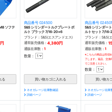
商品番号 024500
商品番号 02450
M8 ソフテ
S&S シリンダートルクプレートボ
S&S シリンダー
ルト ブラック 7/16-20×6
ルトセット 7/16-
ブランド：
S&S(エスアンドエス)
ブランド：
S&S
0円
通常販売価格：
4,380円
通常販売価格：
1
通販在庫数：
1
通販在庫数：
1
※こちらの商品は売切
数量：
了します。返品、交換
でご注意ください。
数量：
ネオガレージ在庫数確認
ネオガレージ在庫
詳細ページ
詳細ページ