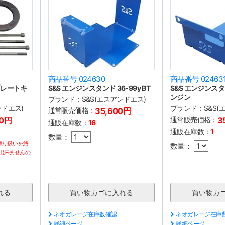
商品番号 024630
商品番号 02463
プレートキ
S&S エンジンスタンド 36-99y BT
S&S エンジンスタン
ンジン
ブランド：
S&S(エスアンドエス)
ンドエス)
ブランド：
S&S
通常販売価格：
35,600円
00円
通常販売価格：
3
通販在庫数：
16
通販在庫数：
1
数量：
取り扱いを終
数量：
出来ませんの
ネオガレージ在庫数確認
ネオガレージ在庫
詳細ページ
詳細ページ