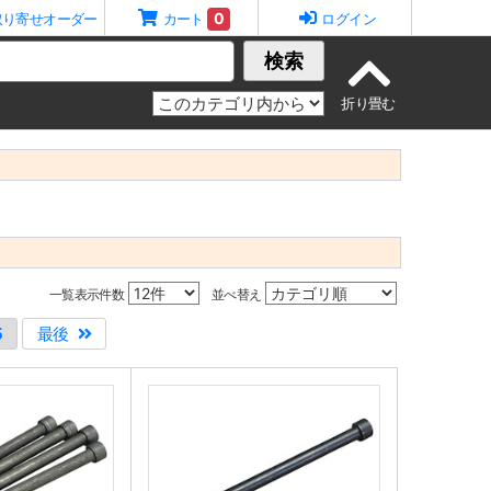
0
取り寄せオーダー
カート
ログイン
検索
一覧表示件数
並べ替え
5
最後