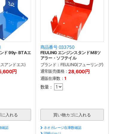
1
商品番号 033750
ド 99y- BT Aエ
FEULING エンジンスタンド M8ツ
アラー・ソフテイル
(エスアンドエス)
ブランド：
FEULING(フューリング)
5,600円
通常販売価格：
28,600円
通販在庫数：
1
数量：
数確認
ネオガレージ在庫数確認
詳細ページ