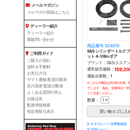
メールマガジン
メルマガの登録はこちら
ディーラー紹介
ディーラー紹介
業販問い合わせ
商品番号 024619
S&S シリンダートルク
ご利用ガイド
ット 4-1/8in ボア
ご購入の流れ
ブランド：
S&S(エスア
送料＆手数料
通常販売価格：
159,2
お支払方法
通販在庫数：
1
ヤマト運輸 配達日数表
※こちらの商品は売切れ次第、
佐川急便 配達日数表
了します。返品、交換等は一切
よくある質問の答え
でご注意ください。
お振込先
数量：
配達情報検索
特定商取引表示
ネオガレージ在庫数確認
詳細ページ