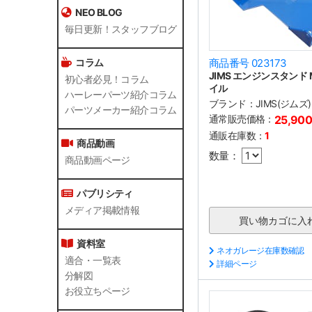
NEO BLOG
毎日更新！スタッフブログ
コラム
商品番号 023173
JIMS エンジンスタンド 
初心者必見！コラム
イル
ハーレーパーツ紹介コラム
ブランド：
JIMS(ジムズ)
パーツメーカー紹介コラム
通常販売価格：
25,90
通販在庫数：
1
商品動画
数量：
商品動画ページ
パブリシティ
メディア掲載情報
資料室
ネオガレージ在庫数確認
適合・一覧表
詳細ページ
分解図
お役立ちページ