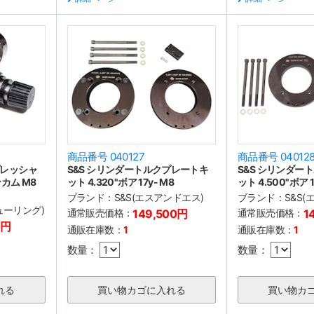
商品番号 040127
商品番号 04012
レッシャ
S&S シリンダートルクプレートキ
S&S シリンダー
カム M8
ット 4.320"ボア 17y- M8
ット 4.500"ボア 1
ブランド：
S&S(エスアンドエス)
ブランド：
S&S
フューリング)
通常販売価格：
149,500円
通常販売価格：
1
0円
通販在庫数：
1
通販在庫数：
1
数量：
数量：