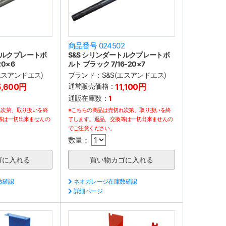
1
商品番号 024502
トルクプレートボ
S&S シリンダートルクプレートボ
20×6
ルト ブラック 7/16-20×7
(エスアンドエス)
ブランド：
S&S(エスアンドエス)
5,600円
通常販売価格：
11,100円
通販在庫数：
1
れ次第、取り扱いを終
※こちらの商品は売切れ次第、取り扱いを終
等は一切出来ませんの
了します。返品、交換等は一切出来ませんの
でご注意ください。
数量：
数確認
ネオガレージ在庫数確認
詳細ページ