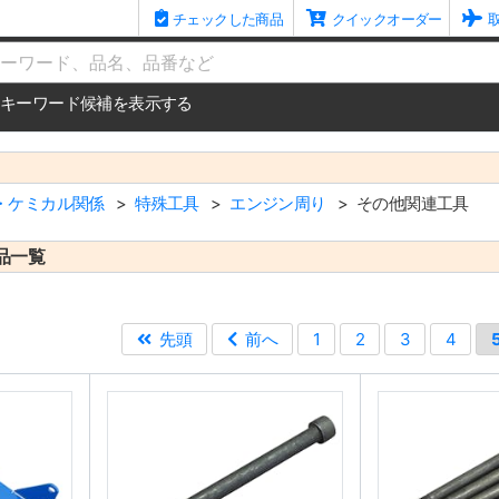
チェックした商品
クイックオーダー
me
キーワード候補を表示する
・ケミカル関係
特殊工具
エンジン周り
その他関連工具
品一覧
先頭
前へ
1
2
3
4