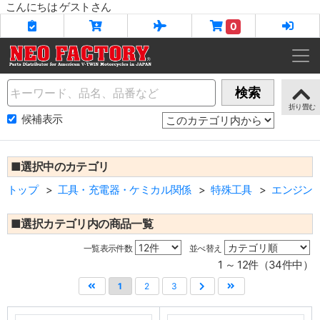
こんにちは ゲストさん
0
Name
検索
候補表示
■選択中のカテゴリ
トップ
工具・充電器・ケミカル関係
特殊工具
エンジン
■選択カテゴリ内の商品一覧
一覧表示件数
並べ替え
1 ～ 12件（34件中）
1
2
3