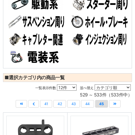
■選択カテゴリ内の商品一覧
一覧表示件数
並べ替え
529 ～ 533件（533件中）
41
42
43
44
45