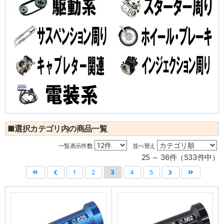
■選択カテゴリ内の商品一覧
一覧表示件数
並べ替え
25 ～ 36件（533件中）
1
2
3
4
5