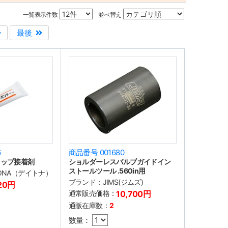
一覧表示件数
並べ替え
最後
6
商品番号 001680
リップ接着剤
ショルダーレスバルブガイドイン
ストールツール .560in用
TONA（デイトナ）
ブランド：
JIMS(ジムズ)
20円
通常販売価格：
10,700円
通販在庫数：
2
数量：