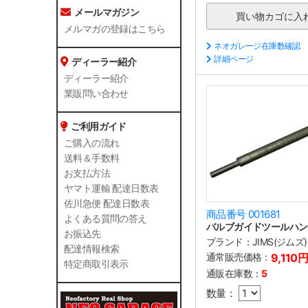
メールマガジン
メルマガの登録はこちら
ネオガレージ在庫数確認
詳細ページ
ディーラー紹介
ディーラー紹介
業販問い合わせ
ご利用ガイド
ご購入の流れ
送料＆手数料
お支払方法
ヤマト運輸 配達日数表
佐川急便 配達日数表
商品番号 001681
よくある質問の答え
バルブガイドツールハン
お振込先
ブランド：
JIMS(ジムズ)
配達情報検索
通常販売価格：
9,110
特定商取引表示
通販在庫数：
5
数量：