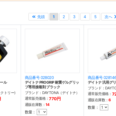
先頭
1
2
3
4
5
次へ
商品番号 028020
商品番号 02814
ール
デイトナ PROGRIP 耐震ゲルグリッ
デイトナ 汎用グ
プ専用接着剤 ブラック
ブランド：
DAY
ファクトリー)
ブランド：
DAYTONA（デイトナ）
通常販売価格：
7
円
通常販売価格：
770円
通販在庫数：
6
通販在庫数：
14
数量：
数量：