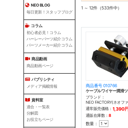
NEO BLOG
1 ～ 12件（533件中）
毎日更新！スタッフブログ
コラム
初心者必見！コラム
ハーレーパーツ紹介コラム
パーツメーカー紹介コラム
商品動画
商品動画ページ
パブリシティ
商品番号 010766
メディア掲載情報
ケーブルワイヤー潤滑ツ
ブランド：
資料室
NEO FACTORY(ネオ
適合・一覧表
通常販売価格：
1,390
分解図
通販在庫数：
8
お役立ちページ
数量：