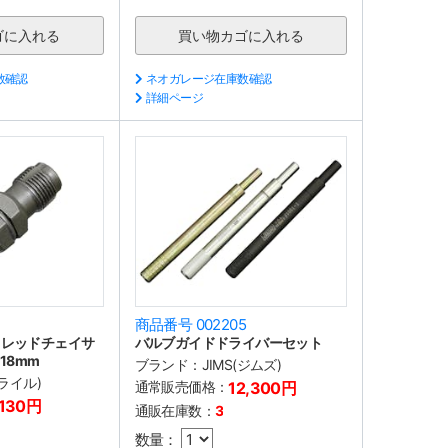
数確認
ネオガレージ在庫数確認
詳細ページ
7
商品番号 002205
スレッドチェイサ
バルブガイドドライバーセット
18mm
ブランド：
JIMS(ジムズ)
(ライル)
通常販売価格：
12,300円
,130円
通販在庫数：
3
数量：