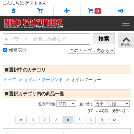
こんにちは ゲストさん
0
Name
検索
候補表示
■選択中のカテゴリ
トップ
オイル・クーラント
オイルクーラー
■選択カテゴリ内の商品一覧
一覧表示件数
並べ替え
37 ～ 48件（66件中）
2
3
4
5
6