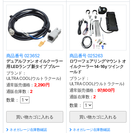
商品番号 023652
商品番号 025263
デュアルファン オイルクーラー
ロワーフェアリングマウント オ
用 LEDランプ 新タイプ ブルー
イルクーラー 14-16y ツインク
ールド
ブランド：
ULTRA COOL(ウルトラクール)
ブランド：
ULTRA COOL(ウルトラクール)
通常販売価格：
2,290円
通常販売価格：
97,600円
通販在庫数：
2
通販在庫数：
2
数量：
数量：
ネオガレージ在庫数確認
ネオガレージ在庫数確認