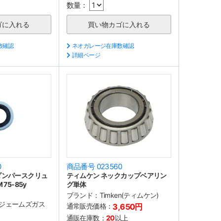
数量：
数確認
ネオガレージ在庫数確認
詳細ページ
0
商品番号 023560
ダンパースクリュ
ティムケン ネックカップベアリン
75-85y
グ単体
ブランド：
Timken(ティムケン)
TS(ジェームズガス
通常販売価格：
3,650円
通販在庫数：
20
以上