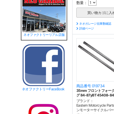
数量：
ネオガレージ在庫数確認
詳細ページ
ネオファクトリーリアル店舗
商品番号 019734
ネオファクトリーFaceBook
35mm フロントフォー
グ 84-87yBT 45408-84
ブランド：
Eastern Motorcycle P
ンモーターサイクルパー