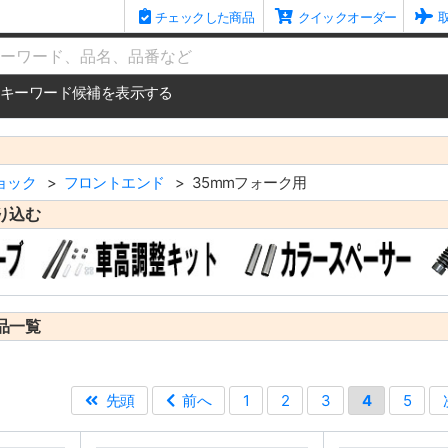
チェックした商品
クイックオーダー
me
キーワード候補を表示する
ョック
フロントエンド
35mmフォーク用
り込む
品一覧
先頭
前へ
1
2
3
4
5