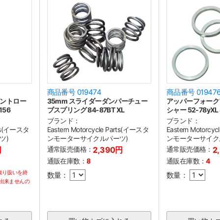
商品番号 019474
商品番号 01947
ントロー
35mm スライダーダンパーチュー
アッパーフォーク
156
ブスプリング 84-87BT XL
シャー 52-78yXL 
ブランド：
ブランド：
arts(イースタ
Eastern Motorcycle Parts(イースタ
Eastern Motorcy
ツ)
ンモーターサイクルパーツ)
ンモーターサイク
円
通常販売価格：
2,390円
通常販売価格：
2
通販在庫数：
8
通販在庫数：
4
取り扱いを終
数量：
数量：
出来ませんの