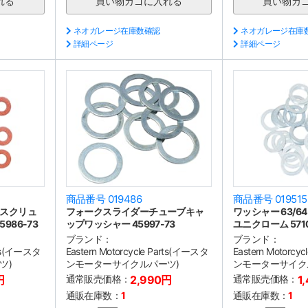
ネオガレージ在庫数確認
ネオガレージ在庫
詳細ページ
詳細ページ
商品番号 019486
商品番号 019515
スクリュ
フォークスライダーチューブキャ
ワッシャー 63/64 X 
5986-73
ップワッシャー 45997-73
ユニクローム 571
ブランド：
ブランド：
arts(イースタ
Eastern Motorcycle Parts(イースタ
Eastern Motorcy
ツ)
ンモーターサイクルパーツ)
ンモーターサイク
円
通常販売価格：
2,990円
通常販売価格：
1
通販在庫数：
1
通販在庫数：
1