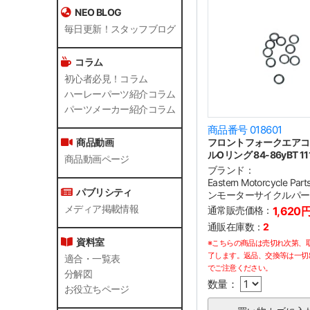
NEO BLOG
毎日更新！スタッフブログ
コラム
初心者必見！コラム
ハーレーパーツ紹介コラム
パーツメーカー紹介コラム
商品番号 018601
フロントフォークエアコ
商品動画
ルOリング 84-86yBT 11
商品動画ページ
ブランド：
Eastern Motorcycle P
パブリシティ
ンモーターサイクルパー
メディア掲載情報
通常販売価格：
1,620
通販在庫数：
2
資料室
※こちらの商品は売切れ次第、
了します。返品、交換等は一切
適合・一覧表
でご注意ください。
分解図
数量：
お役立ちページ