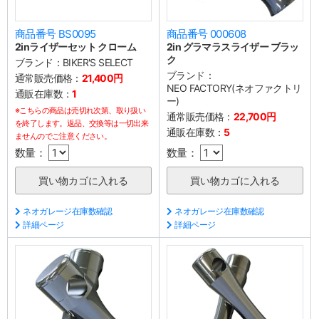
商品番号 BS0095
商品番号 000608
2inライザーセット クローム
2in グラマラスライザー ブラッ
ク
ブランド：
BIKER'S SELECT
ブランド：
通常販売価格：
21,400円
NEO FACTORY(ネオファクトリ
通販在庫数：
1
ー)
※こちらの商品は売切れ次第、取り扱い
通常販売価格：
22,700円
を終了します。返品、交換等は一切出来
通販在庫数：
5
ませんのでご注意ください。
数量：
数量：
ネオガレージ在庫数確認
ネオガレージ在庫数確認
詳細ページ
詳細ページ