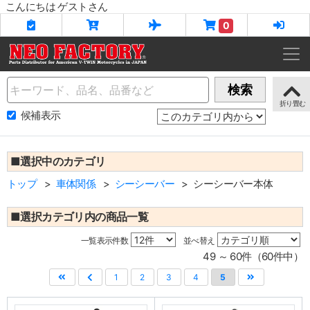
こんにちは ゲストさん
0
Name
検索
候補表示
■選択中のカテゴリ
トップ
車体関係
シーシーバー
シーシーバー本体
■選択カテゴリ内の商品一覧
一覧表示件数
並べ替え
49 ～ 60件（60件中）
1
2
3
4
5